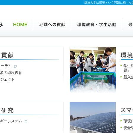
筑波大学は環境という問題に様々な
ォーラム
学生
題」
対象の環境教育
新入
ロジェクト
ルギーシステム
環境
安全