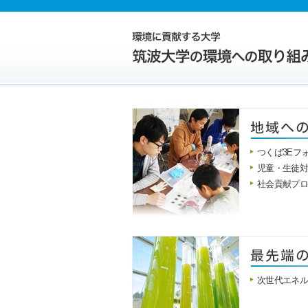
つくば3Eフ
児童・生徒
社会貢献プ
次世代エネ